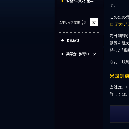
す。
このため
ロ アカデミー
海外訓練
訓練を進
持った訓
なお、現
米国訓
当社は、
詳しくは