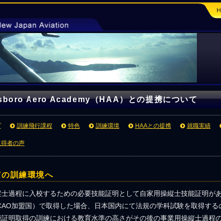
llsboro Aero Academy（HAA）との提携について
プ
訓練飛行課程
特色
訓練環境
HAAとの提携
就職実績
取得者の声
実の訓練環境へ
縦士過程に入校するための必要技能証明として自家用操縦士技能証明が
ICAO加盟国）で取得した場合、日本国内にて法規の学科試験を取得す
能証明取得の訓練における教育水準の高さがその後の事業用操縦士過程