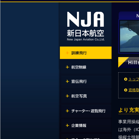
Hi
トッ
資格
より充
事業用操
は海外（
操縦士技